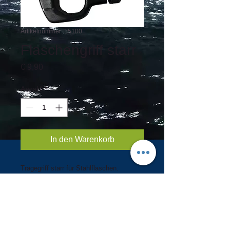
Artikelnummer: 15100
Flaschengriff starr
Preis
€ 9,90
Anzahl
*
In den Warenkorb
Tragegriff starr für Stahlflaschen.