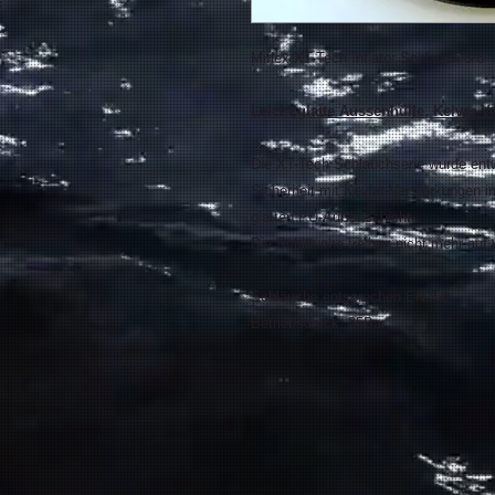
Miflex XT-Tech Inflator Schlauch 3/8
Leicht,glatte Aussenhülle, Kelvar-V
Die XT-Tech Schlauchserie wurde ent
Sicherheit mit Kevlar-Verstärkungen im
glatten PU-Außenschicht.
Die Schläuche treiben nicht mehr auf
Schläuche entsprechen EN250
Betriebsdruck: 35Bar