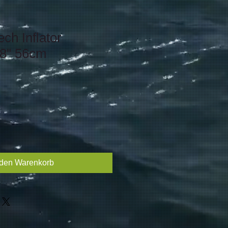
ch Inflator
/8" 56cm
 den Warenkorb