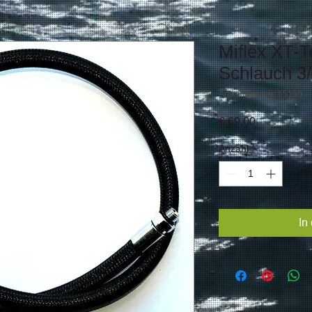
Miflex XT-Te
Schlauch 3
Artikelnummer: 55156
Preis
€ 69,00
Anzahl
*
In