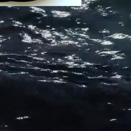
" 56cm
erstärkung, kein Auftrieb
wickelt um technischen Tauchern zusätzliche
 Innengeflecht zu bieten, kombiniert mit einer
 und erzeugen weniger Abtrieb am Hals.