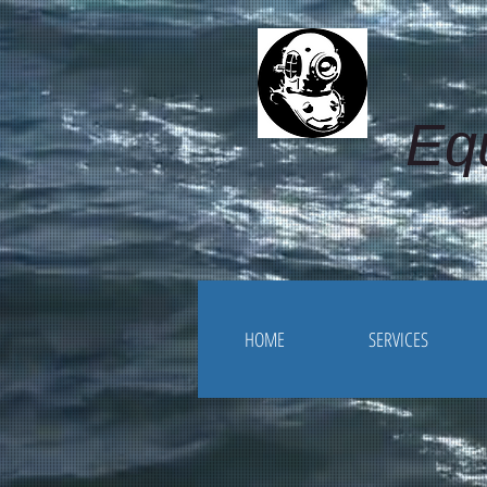
Eq
HOME
SERVICES